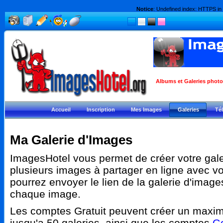
Notice
: Undefined index: HTTPS in
Albums et Galeries photos
Accueil
Inscription
Mes Images
Galeries
Té
Ma Galerie d'Images
ImagesHotel vous permet de créer votre gale
plusieurs images à partager en ligne avec vo
pourrez envoyer le lien de la galerie d'images
chaque image.
Les comptes Gratuit peuvent créer un maxim
jusqu'a 50 galeries, ainsi que les comptes
G