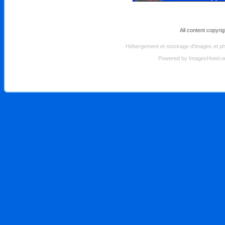
All content copyri
Hébergement et stockage d'images et pho
Powered by
ImagesHotel.o