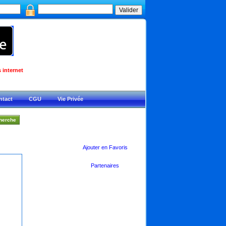
 internet
ntact
CGU
Vie Privée
Ajouter en Favoris
Partenaires