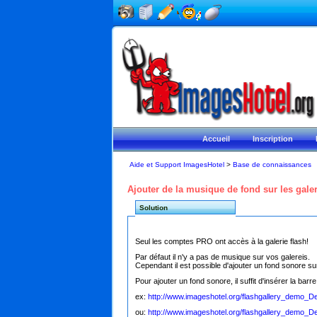
Accueil
Inscription
Aide et Support ImagesHotel
>
Base de connaissances
Ajouter de la musique de fond sur les galer
Solution
Seul les comptes PRO ont accès à la galerie flash!
Par défaut il n'y a pas de musique sur vos galereis.
Cependant il est possible d'ajouter un fond sonore sur
Pour ajouter un fond sonore, il suffit d'insérer la barre
ex:
http://www.imageshotel.org/flashgallery_demo_
ou:
http://www.imageshotel.org/flashgallery_demo_