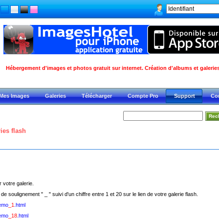
Hébergement d'images et photos gratuit sur internet. Création d'albums et galeries
Mes Images
Galeries
Télécharger
Compte Pro
Support
Co
ies flash
 votre galerie.
 de soulignement " _ " suivi d'un chiffre entre 1 et 20 sur le lien de votre galerie flash.
Demo
_1
.html
Demo
_18
.html