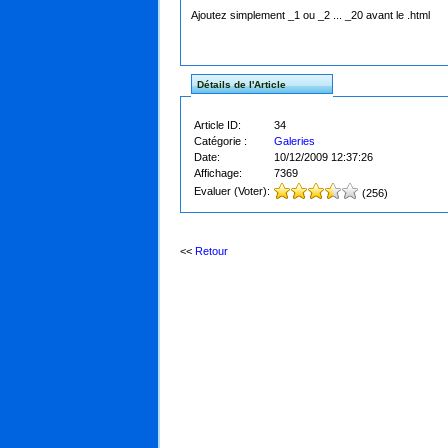
Ajoutez simplement _1 ou _2 ... _20 avant le .html
Détails de l'Article
Article ID:
34
Catégorie :
Galeries
Date:
10/12/2009 12:37:26
Affichage:
7369
Evaluer (Voter):
(256)
<<
Retour